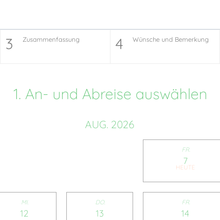
3
4
Zusammenfassung
Wünsche und Bemerkung
1.
An- und Abreise auswählen
AUG. 2026
FR.
7
MI.
DO.
FR.
12
13
14