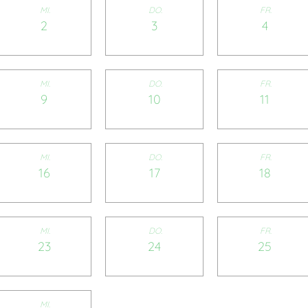
MI.
DO.
FR.
2
3
4
MI.
DO.
FR.
9
10
11
MI.
DO.
FR.
16
17
18
MI.
DO.
FR.
23
24
25
MI.