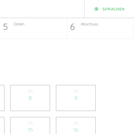
SPRACHEN
5
6
Daten
Abschluss
SA.
SO.
8
9
SA.
SO.
15
16