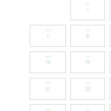
DI.
1
MO.
DI.
7
8
MO.
DI.
14
15
MO.
DI.
21
22
MO.
DI.