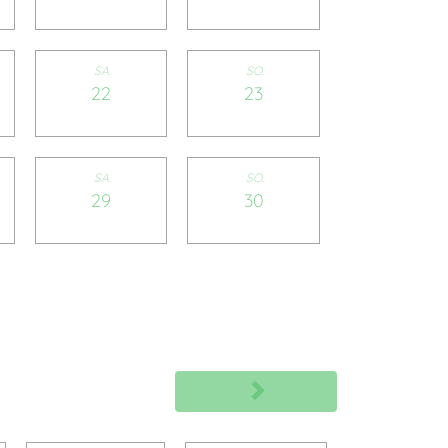
SA.
SO.
22
23
SA.
SO.
29
30