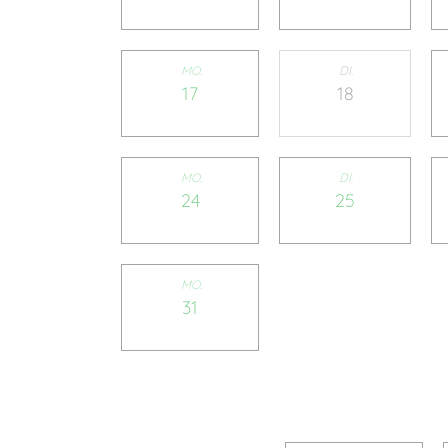
MO.
DI.
17
18
MO.
DI.
24
25
MO.
31