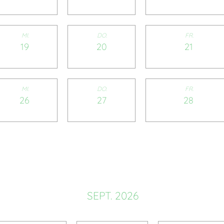
MI.
DO.
FR.
19
20
21
MI.
DO.
FR.
26
27
28
SEPT. 2026