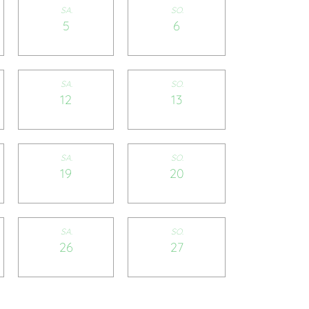
SA.
SO.
5
6
SA.
SO.
12
13
SA.
SO.
19
20
SA.
SO.
26
27